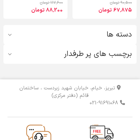
90٬500 تومان
117٬600 تومان
67٬875 تومان
88٬200 تومان
دسته ها
برچسب های پر طرفدار
تبریز، خیام، خیابان شهید زبردست ، ساختمان
قائم (دفتر مرکزی)
021-91691068