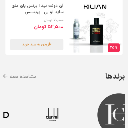
آی دونت نید ا پرنس بای مای
ساید تو بی ا پرینسس
70٬000 تومان
52٬500 تومان
افزودن به سبد خرید
25%
برندها
مشاهده همه