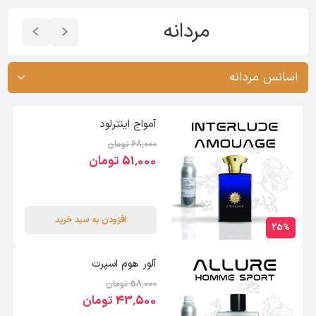
مردانه
آمواج اینترلود
68٬000 تومان
51٬000 تومان
افزودن به سبد خرید
25%
آلور هوم اسپرت
58٬000 تومان
43٬500 تومان