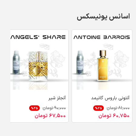
اسانس یونیسکس
آنتونی باروس گانیمد
آنجلز شیر
آ
س
81٬000 تومان
90٬000 تومان
000
25%
25%
60٬750 تومان
67٬500 تومان
00