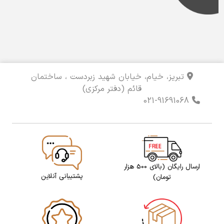
تبریز، خیام، خیابان شهید زبردست ، ساختمان
قائم (دفتر مرکزی)
021-91691068
ارسال رایگان (بالای 500 هزار
پشتیبانی آنلاین
تومان)