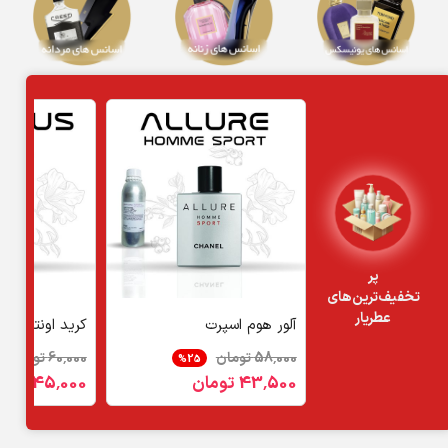
پر
تخفیف‌‌ترین‌های
عطریار
آلور هوم اسپرت
کرید اونتوس
58٬000 تومان
60٬000 تومان
25%
43٬500 تومان
45٬000 تومان