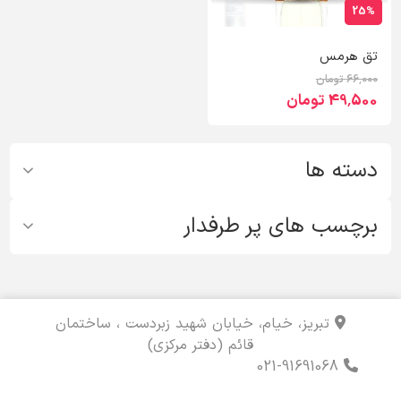
25%
تق هرمس
66٬000 تومان
49٬500 تومان
دسته ها
برچسب های پر طرفدار
تبریز، خیام، خیابان شهید زبردست ، ساختمان
قائم (دفتر مرکزی)
021-91691068