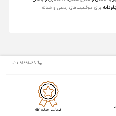
اودانه
برای موقعیت‌های رسمی و شبانه
021-91691068
ت
ضمانت اصالت کالا