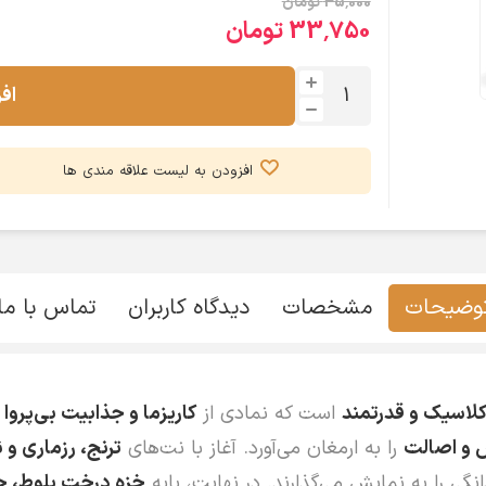
45٬000 تومان
33٬750 تومان
اف
افزودن به لیست علاقه مندی ها
وضیحات
مشخصات
دیدگاه کاربران
تماس با ما
کلاسیک و قدرتمند
است که نمادی از
کاریزما و جذابیت بی‌پروا
ا
س و اصالت
را به ارمغان می‌آورد. آغاز با نت‌های
ترنج، رزماری و ن
نگی را به نمایش می‌گذارند. در نهایت، پایه
خزه درخت بلوط، چ