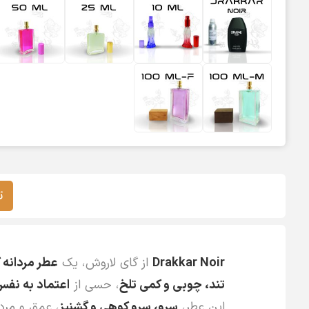
ت
Drakkar Noir
از گای لاروش، یک
عطر مردانه 
تند، چوبی و کمی تلخ
، حسی از
اعتماد به نف
این عطر،
سرو، سرو کوهی و گشنیز
، عمق و مردا