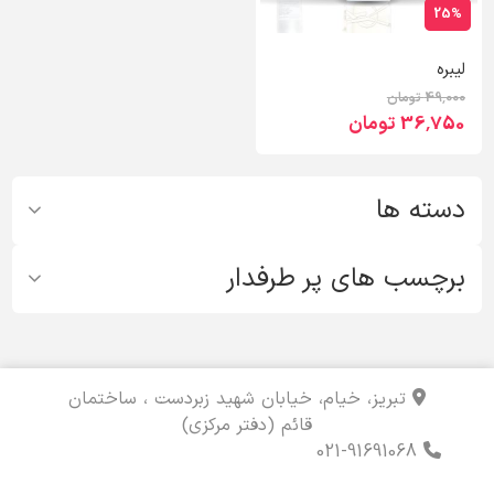
25%
لیبره
49٬000 تومان
36٬750 تومان
دسته ها
برچسب های پر طرفدار
تبریز، خیام، خیابان شهید زبردست ، ساختمان
قائم (دفتر مرکزی)
021-91691068