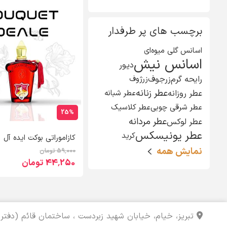
برچسب های پر طرفدار
اسانس گلی میوه‌ای
اسانس نیش
دیور
رایحه گرم
زرجوف
زرژوف
عطر زنانه
عطر روزانه
عطر شبانه
عطر شرقی چوبی
عطر کلاسیک
25%
عطر مردانه
عطر لوکس
عطر یونیسکس
کرید
کازاموراتی بوکت ایده آل
نمایش همه
59٬000 تومان
44٬250 تومان
تبریز، خیام، خیابان شهید زبردست ، ساختمان قائم (دفتر 