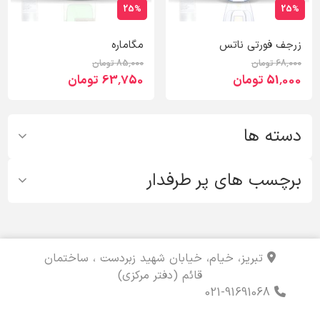
25%
25%
زرجف فورتی ناتس
مگاماره
68٬000 تومان
85٬000 تومان
51٬000 تومان
63٬750 تومان
دسته ها
برچسب های پر طرفدار
تبریز، خیام، خیابان شهید زبردست ، ساختمان
قائم (دفتر مرکزی)
021-91691068