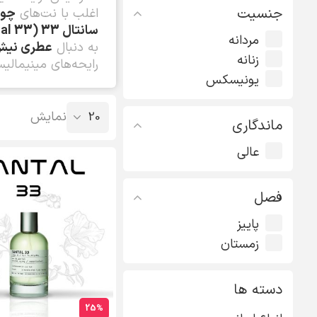
جنسیت
اغلب با نت‌های
چوب
سانتال 33 (Santal 33)
مردانه
به دنبال
عطری نیش،
زنانه
رایحه‌های مینیمالی
یونیسکس
نمایش
ماندگاری
عالی
فصل
پاییز
زمستان
دسته ها
25%