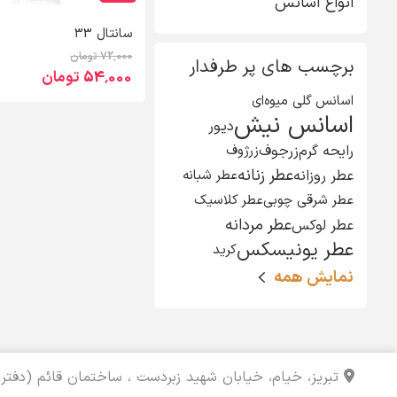
انواع اسانس
سانتال 33
72٬000 تومان
برچسب های پر طرفدار
54٬000 تومان
اسانس گلی میوه‌ای
اسانس نیش
دیور
رایحه گرم
زرجوف
زرژوف
عطر زنانه
عطر روزانه
عطر شبانه
عطر شرقی چوبی
عطر کلاسیک
عطر مردانه
عطر لوکس
عطر یونیسکس
کرید
نمایش همه
تبریز، خیام، خیابان شهید زبردست ، ساختمان قائم (دفتر 