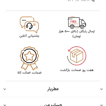
021-91691068
ارسال رایگان (بالای 500 هزار
پشتیبانی آنلاین
تومان)
هفت روز ضمانت بازگشت
ضمانت اصالت کالا
عطریار
حساب من